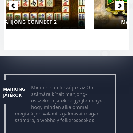
MAHJONG CONNECT 3
Minden nap frissítjük az Ön
MAHJONG
számára kínált mahjong-
JÁTÉKOK
összekötő játékok gyűjteményét,
hogy minden alkalommal
megtaláljon valami izgalmasat magad
számára, a webhely felkeresésekor.