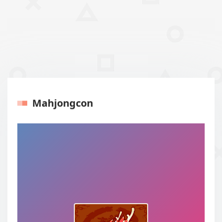
Mahjongcon