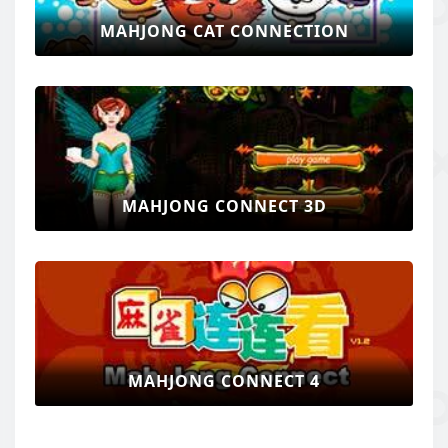
MAHJONG CAT CONNECTION
MAHJONG CONNECT 3D
MAHJONG CONNECT 4