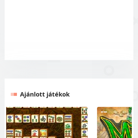
Ajánlott játékok
Korábbi
Követk