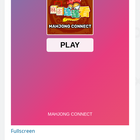
Fullscreen